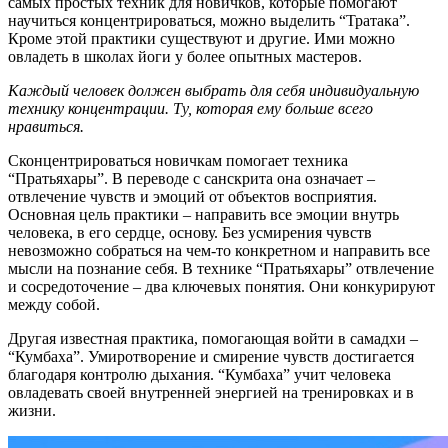
самых простых техник для новичков, которые помогают
научиться концентрироваться, можно выделить “Тратака”.
Кроме этой практики существуют и другие. Ими можно
овладеть в школах йоги у более опытных мастеров.
Каждый человек должен выбрать для себя индивидуальную
технику концентрации. Ту, которая ему больше всего
нравиться.
Сконцентрироваться новичкам помогает техника
“Пратьяхары”. В переводе с санскрита она означает –
отвлечение чувств и эмоций от объектов восприятия.
Основная цель практики – направить все эмоции внутрь
человека, в его сердце, основу. Без усмирения чувств
невозможно собраться на чем-то конкретном и направить все
мысли на познание себя. В технике “Пратьяхары” отвлечение
и сосредоточение – два ключевых понятия. Они конкурируют
между собой.
Другая известная практика, помогающая войти в самадхи –
“Кумбаха”. Умиротворение и смирение чувств достигается
благодаря контролю дыхания. “Кумбаха” учит человека
овладевать своей внутренней энергией на тренировках и в
жизни.