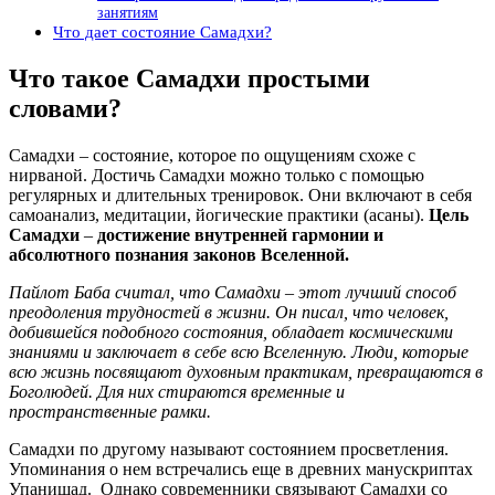
занятиям
Что дает состояние Самадхи?
Что такое Самадхи простыми
словами?
Самадхи – состояние, которое по ощущениям схоже с
нирваной. Достичь Самадхи можно только с помощью
регулярных и длительных тренировок. Они включают в себя
самоанализ, медитации, йогические практики (асаны).
Цель
Самадхи
–
достижение внутренней гармонии и
абсолютного познания законов Вселенной.
Пайлот Баба считал, что Самадхи
–
этот лучший способ
преодоления трудностей в жизни. Он писал, что человек,
добившейся подобного состояния, обладает космическими
знаниями и заключает в себе всю Вселенную. Люди, которые
всю жизнь посвящают духовным практикам, превращаются в
Боголюдей. Для них стираются временные и
пространственные рамки.
Самадхи по другому называют состоянием просветления.
Упоминания о нем встречались еще в древних манускриптах
Упанишад. Однако современники связывают Самадхи со