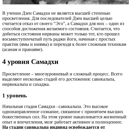
В учении Дзен Самадхи не является высшей степенью
просветления. Для последователей Дзен высшей целью
считается отказ от своего “Эго”, а Самадхи для них – один из
способов достижения желаемого состояния. Считается, что
добиться состояния нирваны может только тот, кто прошел
восьмиступенчатый путь раджи йоги, начиная с простых
практик (ямы и ниямы) и переходя к более сложным техникам
(асанам и пранаяме).
4 уровня Самадхи
Просветление – многоуровневый и сложный процесс. Всего
выделяют несколько стадий его достижения: савикальпа,
нирвикальпа и сахаджа.
1 уровень
Начальная стадия Самадхи –савикальпа. Это высокое
однонаправленное сознание, связанное с принятием высших
божественных сил. На этом уровне накапливается жизненный
опыт и впечатления, мозг работает активнее и полноценнее.
На стадии савикальпа индивид освобождается от