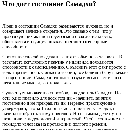
Что дает состояние Самадхи?
Люди в состоянии Самадхи развиваются духовно, но и
совершают великие открытия. Это связано с тем, что у
практикующих активизируется мозговая деятельность,
обостряется интуиция, появляются экстрасенсорные
способности.
Состояние способно сделать гения из обычного человека. В
результате регулярных практик у индивида появляются
способности к самоисцелению. Объяснить этот факт просто с
точки зрения йоги. Согласно теории, все болезни берут начало
в подсознании. Самадхи очищает разум и вымывает из него
негативные мысли, как вода грязь
.
Существует множество способов, как достичь Самадхи. Но
есть одно правило для всех техник – начинать занятия
постепенно и не прекращать их. Нередко практикующие
утверждают, что за 1 год они смогли постичь Самадхи, и
начинают обучать этому новичков. Но на самом деле путь к
познанию самадхи долгий и тернистый. Чтобы состояние не
покидало человека на протяжении долгого времени,
необходимо практиковаться всю жизнь, пока сознание не