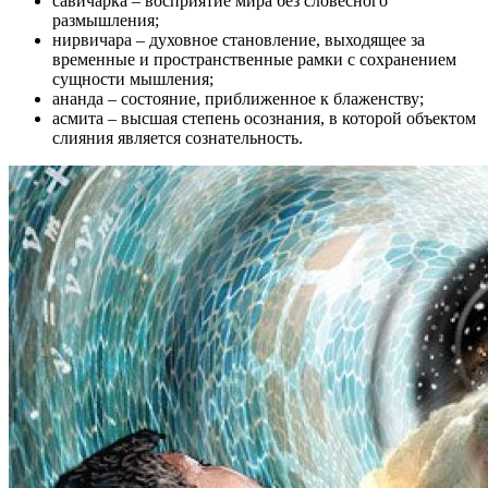
савичарка – восприятие мира без словесного
размышления;
нирвичара – духовное становление, выходящее за
временные и пространственные рамки с сохранением
сущности мышления;
ананда – состояние, приближенное к блаженству;
асмита – высшая степень осознания, в которой объектом
слияния является сознательность.