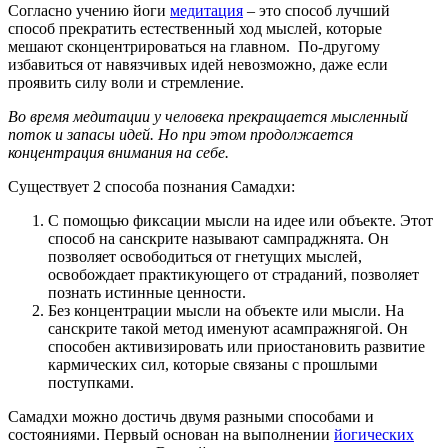
Согласно учению йоги
медитация
– это способ лучший
способ прекратить естественный ход мыслей, которые
мешают сконцентрироваться на главном. По-другому
избавиться от навязчивых идей невозможно, даже если
проявить силу воли и стремление.
Во время медитации у человека прекращается мысленный
поток и запасы идей. Но при этом продолжается
концентрация внимания на себе.
Существует 2 способа познания Самадхи:
С помощью фиксации мысли на идее или объекте. Этот
способ на санскрите называют сампраджнята. Он
позволяет освободиться от гнетущих мыслей,
освобождает практикующего от страданий, позволяет
познать истинные ценности.
Без концентрации мысли на объекте или мысли. На
санскрите такой метод именуют асампражнягой. Он
способен активизировать или приостановить развитие
кармических сил, которые связаны с прошлыми
поступками.
Самадхи можно достичь двумя разными способами и
состояниями. Первый основан на выполнении
йогических