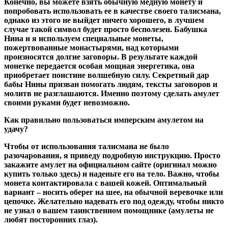
Конечно, вы можете взять обычную медную монету и
попробовать использовать ее в качестве своего талисмана,
однако из этого не выйдет ничего хорошего, в лучшем
случае такой символ будет просто бесполезен. Бабушка
Нина и я используем специальные монеты,
пожертвованные монастырями, над которыми
произносятся долгие заговоры. В результате каждой
монетке передается особая мощная энергетика, она
приобретает поистине волшебную силу. Секретный дар
бабы Нины призван помогать людям, тексты заговоров и
молитв не разглашаются. Именно поэтому сделать амулет
своими руками будет невозможно.
Как правильно пользоваться имперским амулетом на
удачу?
Чтобы от использования талисмана не было
разочарования, я приведу подробную инструкцию. Просто
закажите амулет на официальном сайте (оригинал можно
купить только здесь) и наденьте его на тело. Важно, чтобы
монета контактировала с вашей кожей. Оптимальный
вариант – носить оберег на шее, на обычной веревочке или
цепочке. Желательно надевать его под одежду, чтобы никто
не узнал о вашем таинственном помощнике (амулеты не
любят посторонних глаз).