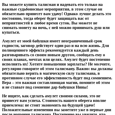
Вы можете купить талисман и надевать его только на
важные судьбоносные мероприятия, в этом случае он
обязательно принесет вам удачу! Однако лучше делать это
постоянно, тогда оберег будет защищать вас от
неприятностей в любое время суток. Вы можете не
снимать монету на ночь, с ней можно принимать душ или
купаться.
Амулет от моей бабушки имеет неограниченный срок
годности, заговор действует один раз и на всю жизнь. Для
полноценного эффекта рекомендуется каждый день
разговаривать со своим новым другом, сообщать ему о
своих планах, мечтах или целях. Амулет будет постепенно
исполнять их! Хотите повышения зарплаты? Не молчите,
регулярно говорите об этом талисману. Важно: вы должны
обязательно верить в магическую силу талисмана, в
противном случае его эффективность будет под сомнением.
Вера – это важная составляющая магии, помните об этом
и не ставьте под сомнение дар бабушки Нины!
Не ищите, как сделать амулет своими силами, это не
принесет вам успеха. Стоимость нашего оберега вполне
приемлема: не стоит экономить на будущей удаче!
Положительные изменения вы заметите уже в первые дни
после ношения талисмана. Постепенно вы увидите, что