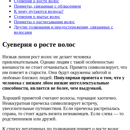
Суеверия о росте волос
Приметы, связанные с облысением
К чему путаются волосы?
Суеверия о мытье волос
Приметы о расчесывании волос
Другие толкования и предостережения, связанных с
волосами
Суеверия о росте волос
Низкая линия рост волос не делает человека
привлекательным. Однако людям с такой особенностью
внешности не стоит отчаиваться. Примета символизирует, что
им повезет в старости. Они будут окружены заботой и
любовью близких людей.
Популярная примета о том, что у
человека с низким лбом низкие интеллектуальные
способности, является не более, чем выдумкой.
Хорошей приметой считают волосы, торчащие хаотично.
Неаккуратная прическа символизирует встречу,
увеселительные путешествия. Если прическа растрепалась
справа, то стоит ждать визита незнакомцев. Если слева — то
родственников или друзей.
К списку негативных по толкования примет о росте волос