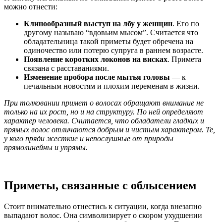
можно отнести:
Клинообразный выступ на лбу у женщин
. Его по
другому называю “вдовьим мысом”. Считается что
обладательница такой приметы будет обречена на
одиночество или потерю супруга в раннем возрасте.
Появление коротких локонов на висках
. Примета
связана с расставаниями.
Изменение пробора после мытья головы
— к
печальным новостям и плохим переменам в жизни.
При толковании
примет о волосах
обращают внимание не
только на их рост, но и на структуру. По ней определяют
характер человека. Считается, что обладатели гладких и
прямых волос отличаются добрым и чистым характером. Те,
у кого пряди жесткие и непослушные от природы
прямолинейны и упрямы.
Приметы, связанные с облысением
Стоит внимательно отнестись к ситуации, когда внезапно
выпадают волос. Она символизирует о скором ухудшении