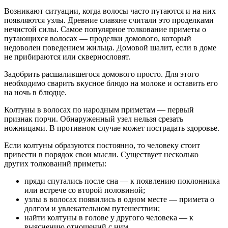
Возникают ситуации, когда волосы часто путаются и на них
появляются узлы. Древние славяне считали это проделками
нечистой силы. Самое популярное толкование приметы о
путающихся волосах — проделки домового, который
недоволен поведением жильца. Домовой шалит, если в доме
не прибираются или сквернословят.
Задобрить расшалившегося домового просто. Для этого
необходимо сварить вкусное блюдо на молоке и оставить его
на ночь в блюдце.
Колтуны в волосах по народным приметам — первый
признак порчи. Обнаруженный узел нельзя срезать
ножницами. В противном случае может пострадать здоровье.
Если колтуны образуются постоянно, то человеку стоит
привести в порядок свои мысли. Существует несколько
других толкований приметы:
пряди спутались после сна — к появлению поклонника
или встрече со второй половиной;
узлы в волосах появились в одном месте — примета о
долгом и увлекательном путешествии;
найти колтуны в голове у другого человека — к
выяснению отношений с ним.