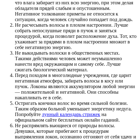
что влага забирает из них всю энергию, при этом делая
обладателя прядей слабым и опустошенным.
Негативное толкование приметы не относится к
ситуации, когда человек случайно попадает под дождь.
Не расчесывать волосы в плохом настроении. Лучше
собрать непослушные пряди в пучок и заняться
процедурой, когда позволит расположение духа. Тот, кто
ухаживает за прядями в плохом настроении множит в
себе негативную энергию.
Не выкидывать волоски в общественных местах.
Такими действиями человек может неумышленно
нанести вред окружающим и самому себе. Лучше
сжигать биологический материал.
Перед походом в многолюдные учреждения, где царит
негативная атмосфера, забирать волосы в косу или
пучок. Локоны являются аккумулятором любой энергии
— положительной и негативной. Они способны
накапливать ее в себе.
Остригать кончики волос во время сильной болезни.
Таким образом больной уменьшает энергетику недуга.
Попробуйте
лунный календарь стрижек
на
официальном сайте бесплатных онлайн гаданий.
Не распрямлять вьющиеся от природы волосы.
Девушки, которые прибегают к процедурам
выпрямления локон, осознанно отгоняют от себя удачу и