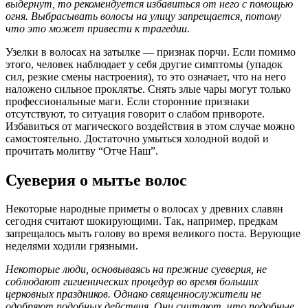
выдернут, то рекомендуется избавиться от него с помощью
огня. Выбрасывать волосы на улицу запрещается, потому
что это может привести к трагедии
.
Узелки в волосах на затылке — признак порчи. Если помимо
этого, человек наблюдает у себя другие симптомы (упадок
сил, резкие смены настроения), то это означает, что на него
наложено сильное проклятье. Снять злые чары могут только
профессиональные маги. Если сторонние признаки
отсутствуют, то ситуация говорит о слабом привороте.
Избавиться от магического воздействия в этом случае можно
самостоятельно. Достаточно умыться холодной водой и
прочитать молитву “Отче Наш”.
Суеверия о мытье волос
Некоторые народные приметы о волосах у древних славян
сегодня считают шокирующими. Так, например, предкам
запрещалось мыть голову во время великого поста. Верующие
неделями ходили грязными.
Некоторые люди, основываясь на прежние суеверия, не
соблюдают гигиенических процедур во время больших
церковных праздников. Однако священнослужители не
одобряют подобных действия. Они считают, что подобные