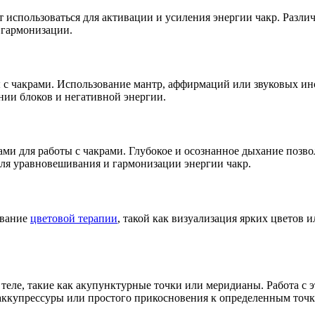
 использоваться для активации и усиления энергии чакр. Разли
 гармонизации.
 с чакрами. Использование мантр, аффирмаций или звуковых инс
нии блоков и негативной энергии.
и для работы с чакрами. Глубокое и осознанное дыхание позво
для уравновешивания и гармонизации энергии чакр.
ование
цветовой терапии
, такой как визуализация ярких цветов 
 теле, такие как акупунктурные точки или меридианы. Работа с
 аккупрессуры или простого прикосновения к определенным точк