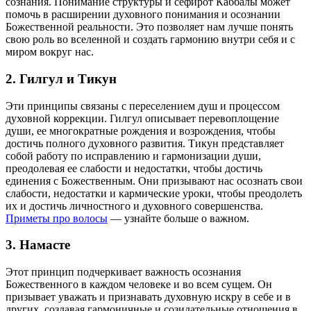
сознания. Понимание структуры и сефирот Каббалы может
помочь в расширении духовного понимания и осознании
Божественной реальности. Это позволяет нам лучше понять
свою роль во вселенной и создать гармонию внутри себя и с
миром вокруг нас.
2. Гилгул и Тикун
Эти принципы связаны с переселением душ и процессом
духовной коррекции. Гилгул описывает перевоплощение
души, ее многократные рождения и возрождения, чтобы
достичь полного духовного развития. Тикун представляет
собой работу по исправлению и гармонизации души,
преодолевая ее слабости и недостатки, чтобы достичь
единения с Божественным. Они призывают нас осознать свои
слабости, недостатки и кармические уроки, чтобы преодолеть
их и достичь личностного и духовного совершенства.
Приметы про волосы
— узнайте больше о важном.
3. Намасте
Этот принцип подчеркивает важность осознания
Божественного в каждом человеке и во всем сущем. Он
призывает уважать и признавать духовную искру в себе и в
других, создавая гармоничные и созидательные
отношения в